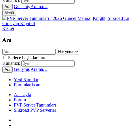
Kullanıcı:
Gelişmiş Arama…
Ara
Menü
Giriş yap
Kayıt ol
Keşfet
Ara
Sadece başlıkları ara
Kullanıcı:
Gelişmiş Arama…
Ara
Yeni Konular
Forumlarda ara
Anasayfa
Forum
PVP Server Tanıtımları
Silkroad PVP Serverler