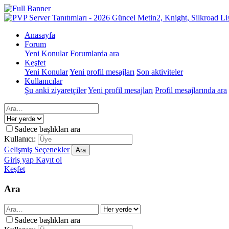
Anasayfa
Forum
Yeni Konular
Forumlarda ara
Keşfet
Yeni Konular
Yeni profil mesajları
Son aktiviteler
Kullanıcılar
Şu anki ziyaretçiler
Yeni profil mesajları
Profil mesajlarında ara
Sadece başlıkları ara
Kullanıcı:
Gelişmiş Seçenekler
Ara
Giriş yap
Kayıt ol
Keşfet
Ara
Sadece başlıkları ara