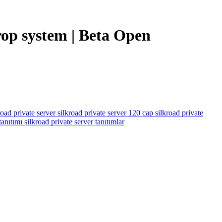
op system | Beta Open
road private server
silkroad private server 120 cap
silkroad private
 tanıtımı
silkroad private server tanıtımlar