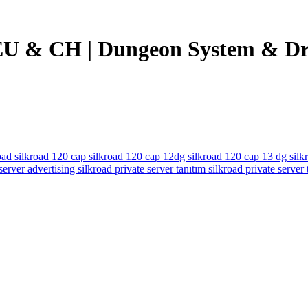
EU & CH | Dungeon System & Dr
road
silkroad 120 cap
silkroad 120 cap 12dg
silkroad 120 cap 13 dg
silk
 server advertising
silkroad private server tanıtım
silkroad private server