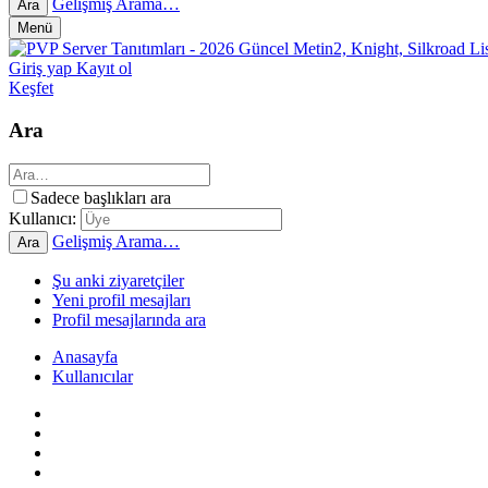
Gelişmiş Arama…
Ara
Menü
Giriş yap
Kayıt ol
Keşfet
Ara
Sadece başlıkları ara
Kullanıcı:
Gelişmiş Arama…
Ara
Şu anki ziyaretçiler
Yeni profil mesajları
Profil mesajlarında ara
Anasayfa
Kullanıcılar