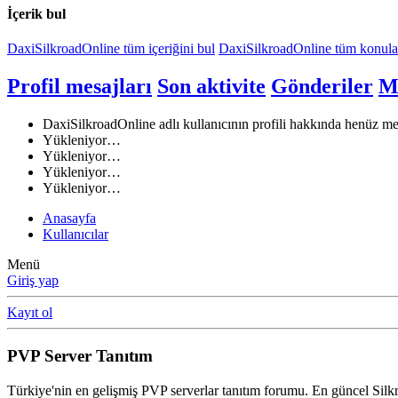
İçerik bul
DaxiSilkroadOnline tüm içeriğini bul
DaxiSilkroadOnline tüm konular
Profil mesajları
Son aktivite
Gönderiler
Me
DaxiSilkroadOnline adlı kullanıcının profili hakkında henüz me
Yükleniyor…
Yükleniyor…
Yükleniyor…
Yükleniyor…
Anasayfa
Kullanıcılar
Menü
Giriş yap
Kayıt ol
PVP Server Tanıtım
Türkiye'nin en gelişmiş PVP serverlar tanıtım forumu. En güncel Silk