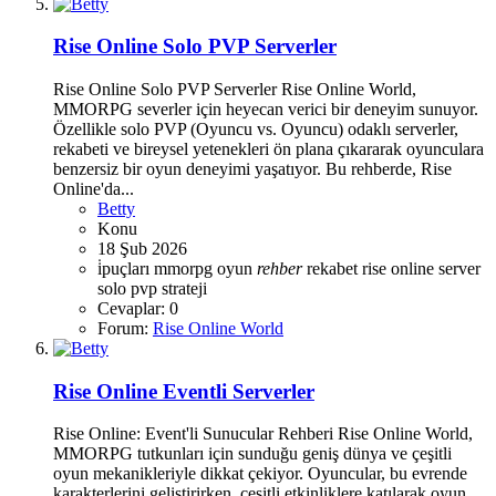
Rise Online Solo PVP Serverler
Rise Online Solo PVP Serverler Rise Online World,
MMORPG severler için heyecan verici bir deneyim sunuyor.
Özellikle solo PVP (Oyuncu vs. Oyuncu) odaklı serverler,
rekabeti ve bireysel yetenekleri ön plana çıkararak oyunculara
benzersiz bir oyun deneyimi yaşatıyor. Bu rehberde, Rise
Online'da...
Betty
Konu
18 Şub 2026
i̇puçları
mmorpg
oyun
rehber
rekabet
rise online
server
solo pvp
strateji
Cevaplar: 0
Forum:
Rise Online World
Rise Online Eventli Serverler
Rise Online: Event'li Sunucular Rehberi Rise Online World,
MMORPG tutkunları için sunduğu geniş dünya ve çeşitli
oyun mekanikleriyle dikkat çekiyor. Oyuncular, bu evrende
karakterlerini geliştirirken, çeşitli etkinliklere katılarak oyun