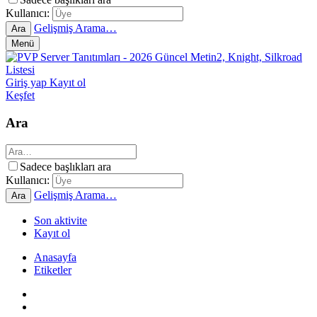
Kullanıcı:
Gelişmiş Arama…
Ara
Menü
Giriş yap
Kayıt ol
Keşfet
Ara
Sadece başlıkları ara
Kullanıcı:
Gelişmiş Arama…
Ara
Son aktivite
Kayıt ol
Anasayfa
Etiketler