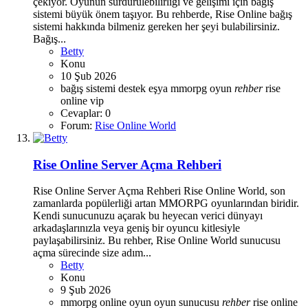
çekiyor. Oyunun sürdürülebilirliği ve gelişimi için bağış
sistemi büyük önem taşıyor. Bu rehberde, Rise Online bağış
sistemi hakkında bilmeniz gereken her şeyi bulabilirsiniz.
Bağış...
Betty
Konu
10 Şub 2026
bağış sistemi
destek
eşya
mmorpg
oyun
rehber
rise
online
vip
Cevaplar: 0
Forum:
Rise Online World
Rise Online Server Açma Rehberi
Rise Online Server Açma Rehberi Rise Online World, son
zamanlarda popülerliği artan MMORPG oyunlarından biridir.
Kendi sunucunuzu açarak bu heyecan verici dünyayı
arkadaşlarınızla veya geniş bir oyuncu kitlesiyle
paylaşabilirsiniz. Bu rehber, Rise Online World sunucusu
açma sürecinde size adım...
Betty
Konu
9 Şub 2026
mmorpg
online oyun
oyun sunucusu
rehber
rise online