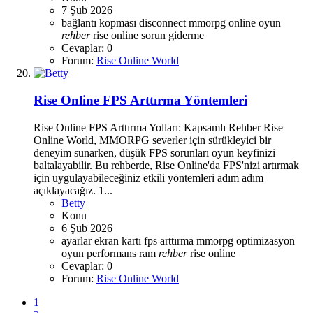
7 Şub 2026
bağlantı kopması
disconnect
mmorpg
online oyun
rehber
rise online
sorun giderme
Cevaplar: 0
Forum:
Rise Online World
Rise Online FPS Arttırma Yöntemleri
Rise Online FPS Arttırma Yolları: Kapsamlı Rehber Rise
Online World, MMORPG severler için sürükleyici bir
deneyim sunarken, düşük FPS sorunları oyun keyfinizi
baltalayabilir. Bu rehberde, Rise Online'da FPS'nizi artırmak
için uygulayabileceğiniz etkili yöntemleri adım adım
açıklayacağız. 1...
Betty
Konu
6 Şub 2026
ayarlar
ekran kartı
fps arttırma
mmorpg
optimizasyon
oyun
performans
ram
rehber
rise online
Cevaplar: 0
Forum:
Rise Online World
1