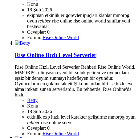
Konu
18 Şub 2026
ekipman
etkinlikler
görevler
i̇puçları
klanlar
mmorpg
oyun
rehber
rise online
rise online world
sınıflar
yeni
başlayanlar
Cevaplar: 0
Forum:
Rise Online World
Rise Online Hızlı Level Serverler
Rise Online Hızlı Level Serverlar Rehberi Rise Online World,
MMORPG dünyasına yeni bir soluk getiren ve oyunculara
eşsiz bir deneyim sunmayı hedefleyen bir oyundur.
Oyuncuların en çok merak ettiği konulardan biri ise hızlı level
alma imkanı sunan serverlardır. Bu rehberde, Rise Online'da
hızlı...
Betty
Konu
18 Şub 2026
etkinlik
exp
hızlı level
karakter geliştirme
mmorpg
oyun
rehber
rise online
server
Cevaplar: 0
Forum:
Rise Online World