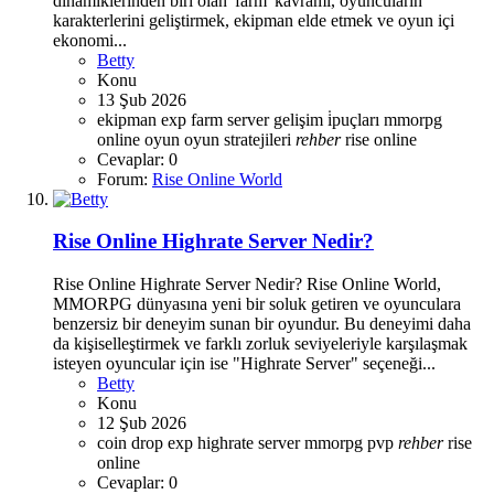
dinamiklerinden biri olan 'farm' kavramı, oyuncuların
karakterlerini geliştirmek, ekipman elde etmek ve oyun içi
ekonomi...
Betty
Konu
13 Şub 2026
ekipman
exp
farm server
gelişim
i̇puçları
mmorpg
online oyun
oyun stratejileri
rehber
rise online
Cevaplar: 0
Forum:
Rise Online World
Rise Online Highrate Server Nedir?
Rise Online Highrate Server Nedir? Rise Online World,
MMORPG dünyasına yeni bir soluk getiren ve oyunculara
benzersiz bir deneyim sunan bir oyundur. Bu deneyimi daha
da kişiselleştirmek ve farklı zorluk seviyeleriyle karşılaşmak
isteyen oyuncular için ise "Highrate Server" seçeneği...
Betty
Konu
12 Şub 2026
coin
drop
exp
highrate server
mmorpg
pvp
rehber
rise
online
Cevaplar: 0