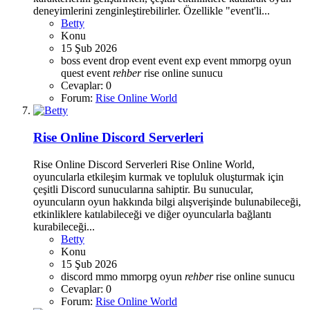
deneyimlerini zenginleştirebilirler. Özellikle "event'li...
Betty
Konu
15 Şub 2026
boss event
drop event
event
exp event
mmorpg
oyun
quest event
rehber
rise online
sunucu
Cevaplar: 0
Forum:
Rise Online World
Rise Online Discord Serverleri
Rise Online Discord Serverleri Rise Online World,
oyuncularla etkileşim kurmak ve topluluk oluşturmak için
çeşitli Discord sunucularına sahiptir. Bu sunucular,
oyuncuların oyun hakkında bilgi alışverişinde bulunabileceği,
etkinliklere katılabileceği ve diğer oyuncularla bağlantı
kurabileceği...
Betty
Konu
15 Şub 2026
discord
mmo
mmorpg
oyun
rehber
rise online
sunucu
Cevaplar: 0
Forum:
Rise Online World