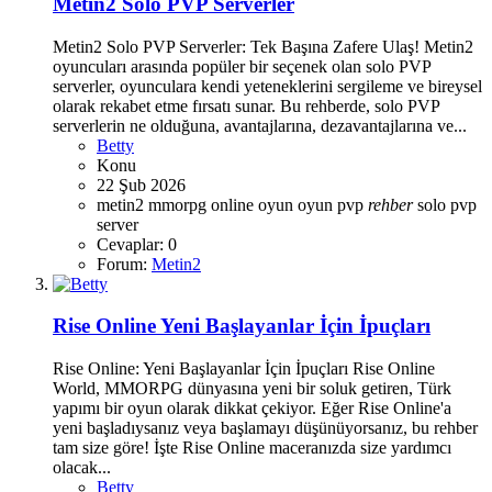
Metin2 Solo PVP Serverler
Metin2 Solo PVP Serverler: Tek Başına Zafere Ulaş! Metin2
oyuncuları arasında popüler bir seçenek olan solo PVP
serverler, oyunculara kendi yeteneklerini sergileme ve bireysel
olarak rekabet etme fırsatı sunar. Bu rehberde, solo PVP
serverlerin ne olduğuna, avantajlarına, dezavantajlarına ve...
Betty
Konu
22 Şub 2026
metin2
mmorpg
online oyun
oyun
pvp
rehber
solo pvp
server
Cevaplar: 0
Forum:
Metin2
Rise Online Yeni Başlayanlar İçin İpuçları
Rise Online: Yeni Başlayanlar İçin İpuçları Rise Online
World, MMORPG dünyasına yeni bir soluk getiren, Türk
yapımı bir oyun olarak dikkat çekiyor. Eğer Rise Online'a
yeni başladıysanız veya başlamayı düşünüyorsanız, bu rehber
tam size göre! İşte Rise Online maceranızda size yardımcı
olacak...
Betty