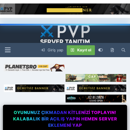
Giriş yap
Kayıt ol
OYUNUNUZ ÇIKMADAN KİTLENİZİ TOPLAYIN!
KALABALIK BİR AÇILIŞ YAPIN HEMEN SERVER
EKLEMENİ YAP