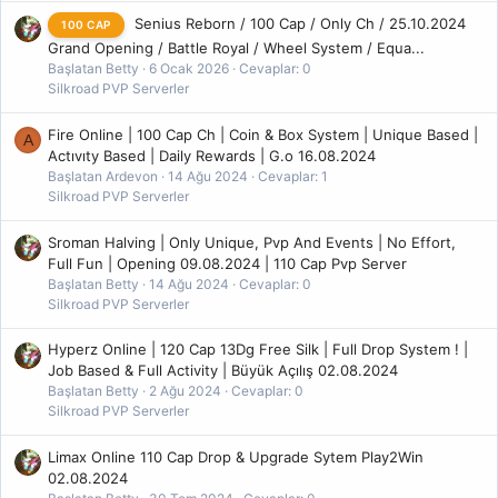
Senius Reborn / 100 Cap / Only Ch / 25.10.2024
100 CAP
– Sbot ile neler yapılabilir –
Grand Opening / Battle Royal / Wheel System / Equa...
VirüsTotal Link
Başlatan Betty
6 Ocak 2026
Cevaplar: 0
# Çarınızı kasabilirsiniz.
Silkroad PVP Serverler
# Partiye girip buffer veya attacker olabilirsiniz.
# İtem toplayabilirsiniz.
Fire Online | 100 Cap Ch | Coin & Box System | Unique Based |
A
# Speed, pot ve vigor gibi biten şeylerin otomatik basılmasını
Actıvıty Based | Daily Rewards | G.o 16.08.2024
sağlayabilirsiniz.
Başlatan Ardevon
14 Ağu 2024
Cevaplar: 1
Silkroad PVP Serverler
# Otomatik şehre gidip gerekli eşyaları aldırıp kasma alanına
döndürebilirsiniz.
Sroman Halving | Only Unique, Pvp And Events | No Effort,
# Petlerinize ne zaman pot basılacağını ayarlayarak onları
Full Fun | Opening 09.08.2024 | 110 Cap Pvp Server
koruyabilirsiniz.
Başlatan Betty
14 Ağu 2024
Cevaplar: 0
# Otomatik giriş özelliği ile dc yedikten sonra otomatik giriş
Silkroad PVP Serverler
yaparak kasılmanıza kaldığınız yerden devam edebilir ve diğer
birçok özellikten faydalanabilirsiniz.
Hyperz Online | 120 Cap 13Dg Free Silk | Full Drop System ! |
Job Based & Full Activity | Büyük Açılış 02.08.2024
– Bize güvenebilirsiniz –
Başlatan Betty
2 Ağu 2024
Cevaplar: 0
Silkroad PVP Serverler
# Sorunsuz çalışmaktadır.
# Rar dosyası sorunsuz ve hatasızdır.
Limax Online 110 Cap Drop & Upgrade Sytem Play2Win
# 2 adet hızlı reklamsız link ile beklemeden indirebilirsiniz.
02.08.2024