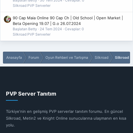
Başlatan Betty
30 Tem 2024
Cevaplar: 0
Silkroad PVP Serverler
– Bize güvenebilirsiniz –
90 Cap Maia Online 90 Cap Ch | Old School | Open Market |
Beta Opening 19.07 | G.o 26.07.2024
*** Gizli metin: alıntı yapılamaz. ***
Başlatan Betty
24 Tem 2024
Cevaplar: 0
Silkroad PVP Serverler
VirüsTotal Link
Anasayfa
Forum
Oyun Rehberi ve Tartışma
Silkroad
Silkroad B
PVP Server Tanıtım
Türkiye'nin en gelişmiş PVP serverlar tanıtım forumu. En güncel
Silkroad, Metin2 ve Knight Online sunucularına ulaşmanın en kısa
yolu.