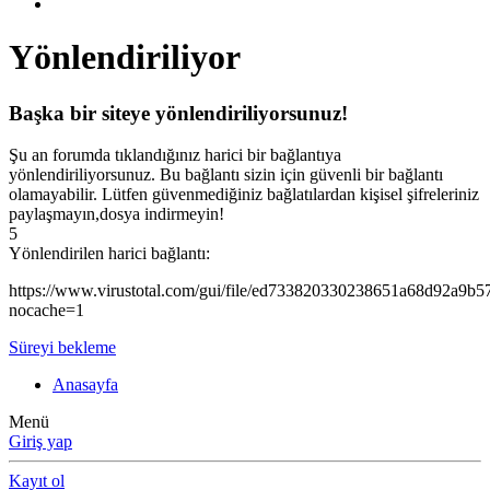
Yönlendiriliyor
Başka bir siteye yönlendiriliyorsunuz!
Şu an forumda tıklandığınız harici bir bağlantıya
yönlendiriliyorsunuz. Bu bağlantı sizin için güvenli bir bağlantı
olamayabilir. Lütfen güvenmediğiniz bağlatılardan kişisel şifreleriniz
paylaşmayın,dosya indirmeyin!
5
Yönlendirilen harici bağlantı:
https://www.virustotal.com/gui/file/ed733820330238651a68d92a9
nocache=1
Süreyi bekleme
Anasayfa
Menü
Giriş yap
Kayıt ol