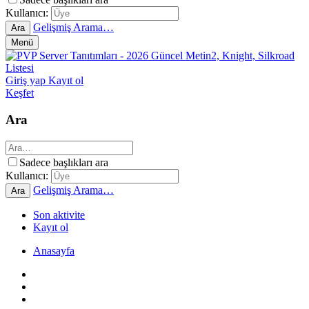
Kullanıcı:
Gelişmiş Arama…
Ara
Menü
Giriş yap
Kayıt ol
Keşfet
Ara
Sadece başlıkları ara
Kullanıcı:
Gelişmiş Arama…
Ara
Son aktivite
Kayıt ol
Anasayfa