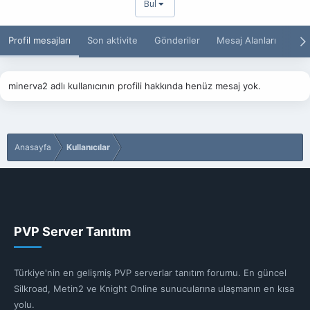
Bul
Profil mesajları
Son aktivite
Gönderiler
Mesaj Alanları
Hak
minerva2 adlı kullanıcının profili hakkında henüz mesaj yok.
Anasayfa
Kullanıcılar
PVP Server Tanıtım
Türkiye'nin en gelişmiş PVP serverlar tanıtım forumu. En güncel
Silkroad, Metin2 ve Knight Online sunucularına ulaşmanın en kısa
yolu.