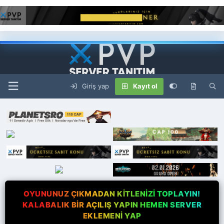
Giriş yap
Kayıt ol
OYUNUNUZ ÇIKMADAN KİTLENİZİ TOPLAYIN!
KALABALIK BİR AÇILIŞ YAPIN HEMEN SERVER
EKLEMENİ YAP