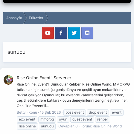
Anasayfa
Etiketler
sunucu
Rise Online Eventli Serverler
Rise Online: Event'li Sunucular Rehberi Rise Online World, MMORPG
tutkunları için sunduğu geniş dünya ve çeşitli oyun mekanikleriyle
dikkat çekiyor. Oyuncular, bu evrende karakterlerini geliştirirken,
çeşitli etkinliklere katılarak oyun deneyimlerini zenginleştirebilirler.
Özellikle "event'li...
Betty
Konu
15 Şub 2026
boss event
drop event
event
exp event
mmorpg
oyun
quest event
rehber
rise online
sunucu
Cevaplar: 0
Forum:
Rise Online World