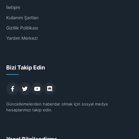
İletişim
Kullanım Şartları
Gizlilik Politikası
Yardım Merkezi
Bizi Takip Edin
Güncellemelerden haberdar olmak için sosyal medya
hesaplarımızı takip edin.