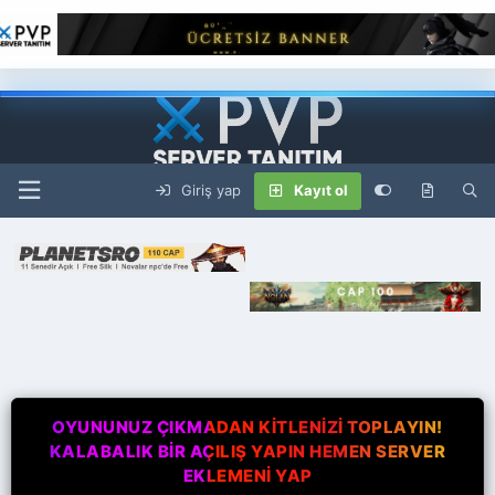
Giriş yap
Kayıt ol
OYUNUNUZ ÇIKMADAN KİTLENİZİ TOPLAYIN!
KALABALIK BİR AÇILIŞ YAPIN HEMEN SERVER
EKLEMENİ YAP