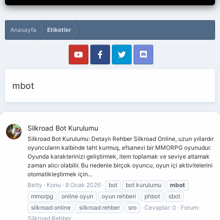
Anasayfa
Etiketler
mbot
Silkroad Bot Kurulumu
Silkroad Bot Kurulumu: Detaylı Rehber Silkroad Online, uzun yıllardır
oyuncuların kalbinde taht kurmuş, efsanevi bir MMORPG oyunudur.
Oyunda karakterinizi geliştirmek, item toplamak ve seviye atlamak
zaman alıcı olabilir. Bu nedenle birçok oyuncu, oyun içi aktivitelerini
otomatikleştirmek için...
Betty
Konu
8 Ocak 2026
bot
bot kurulumu
mbot
mmorpg
online oyun
oyun rehberi
phbot
sbot
silkroad online
silkroad rehber
sro
Cevaplar: 0
Forum:
Silkroad Rehber