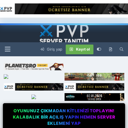
Giriş yap
Kayıt ol
OYUNUNUZ ÇIKMADAN KİTLENİZİ TOPLAYIN!
KALABALIK BİR AÇILIŞ YAPIN HEMEN SERVER
EKLEMENİ YAP