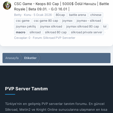
CSC Game - Keops 80 Cap | 5000$ Ödül Havuzu | Battle
Royale | Beta 09.01. - G.O 16.01 |
Betty
Konu
5 Ocak 2026
80cap
battle arena
chinese
csc game
csc game 80 cap
joymax
joymax - silkroad
joymax çekiliş
joymax silkroad
joymax silkroad 80 cap
lol
macro
silkroad
silkroad 80 cap
silkroad private server
Cevaplar: 0
Forum:
Silkroad PVP Serverler
Anasayfa
Etiketler
PVP Server Tanıtım
Türkiye'nin en gelişmiş PVP serverlar tanıtım forumu. En güncel
Silkroad, Metin2 ve Knight Online sunucularına ulaşmanın en kısa