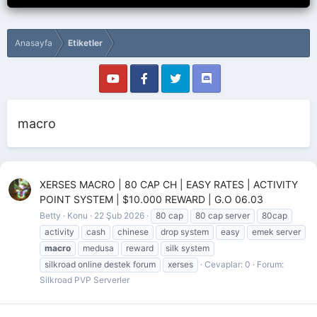
Anasayfa
Etiketler
macro
XERSES MACRO | 80 CAP CH | EASY RATES | ACTIVITY
POINT SYSTEM | $10.000 REWARD | G.O 06.03
Betty
Konu
22 Şub 2026
80 cap
80 cap server
80cap
activity
cash
chinese
drop system
easy
emek server
macro
medusa
reward
silk system
silkroad online destek forum
xerses
Cevaplar: 0
Forum:
Silkroad PVP Serverler