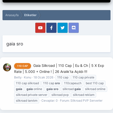
Anasayfa
Etiketler
gaia sro
Gaia Silkroad | 110 Cap | Eu & Ch | 5 X Exp
110 CAP
Rate | 5.000 + Online ! | 26 Aralık'ta Açıldı !!!
Betty
Konu
18 Ocak 2026
110 cap
110 cap private
110 cap silkroad
110 cap
sro
110capeuch
best 110 cap
gaia
gaia
online
gaia
sro
silkroad
gaia
silkroad online
silkroad private server
silkroad pvp
silkroad reklam
silkroad tanıtım
Cevaplar: 0
Forum:
Silkroad PVP Serverler