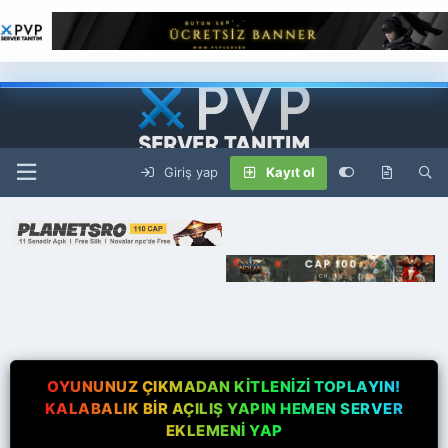
Giriş yap
Kayıt ol
OYUNUNUZ ÇIKMADAN KİTLENİZİ TOPLAYIN!
KALABALIK BİR AÇILIŞ YAPIN HEMEN SERVER
EKLEMENİ YAP