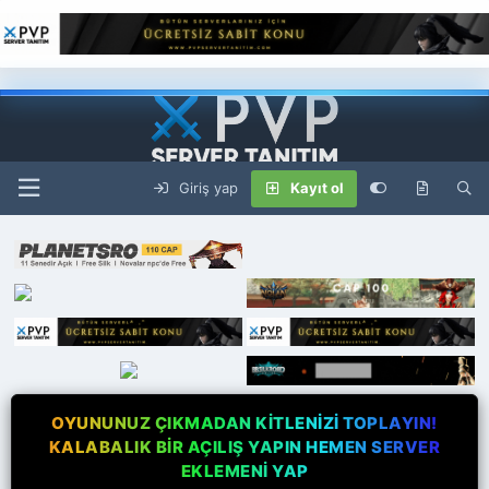
Giriş yap
Kayıt ol
OYUNUNUZ ÇIKMADAN KİTLENİZİ TOPLAYIN!
KALABALIK BİR AÇILIŞ YAPIN HEMEN SERVER
EKLEMENİ YAP