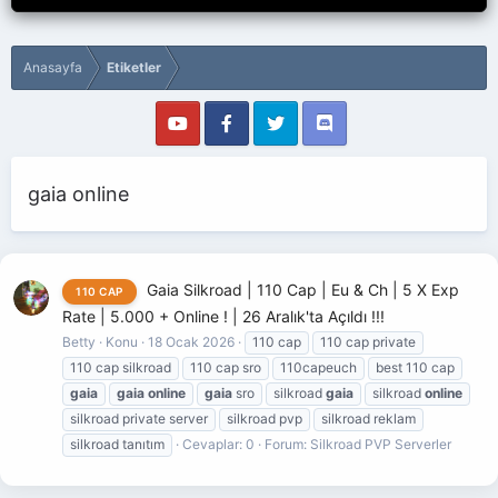
Anasayfa
Etiketler
gaia online
Gaia Silkroad | 110 Cap | Eu & Ch | 5 X Exp
110 CAP
Rate | 5.000 + Online ! | 26 Aralık'ta Açıldı !!!
Betty
Konu
18 Ocak 2026
110 cap
110 cap private
110 cap silkroad
110 cap sro
110capeuch
best 110 cap
gaia
gaia
online
gaia
sro
silkroad
gaia
silkroad
online
silkroad private server
silkroad pvp
silkroad reklam
silkroad tanıtım
Cevaplar: 0
Forum:
Silkroad PVP Serverler