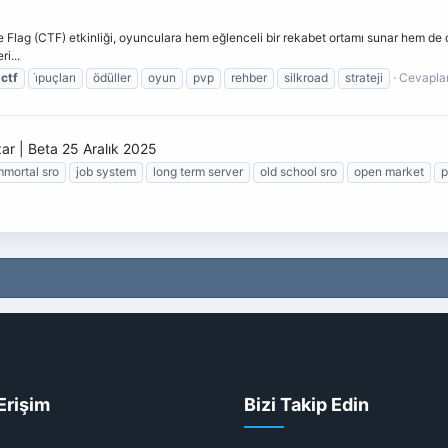
lag (CTF) etkinliği, oyunculara hem eğlenceli bir rekabet ortamı sunar hem de değ
ri...
ctf
i̇puçları
ödüller
oyun
pvp
rehber
silkroad
strateji
Cevaplar
ar | Beta 25 Aralık 2025
mmortal sro
job system
long term server
old school sro
open market
p
Erişim
Bizi Takip Edin