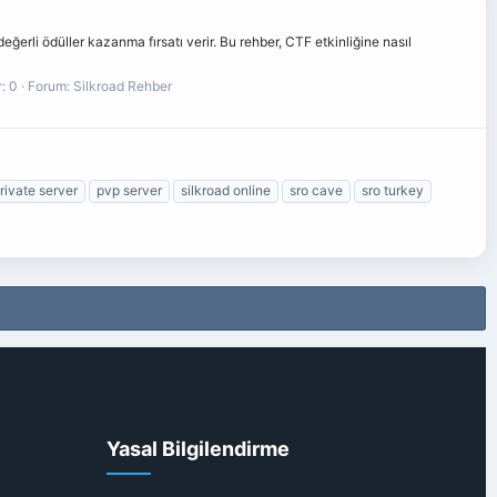
erli ödüller kazanma fırsatı verir. Bu rehber, CTF etkinliğine nasıl
: 0
Forum:
Silkroad Rehber
rivate server
pvp server
silkroad online
sro cave
sro turkey
Yasal Bilgilendirme