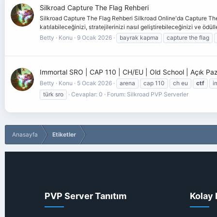
Silkroad Capture The Flag Rehberi
Silkroad Capture The Flag Rehberi Silkroad Online'da Capture The F
katılabileceğinizi, stratejilerinizi nasıl geliştirebileceğinizi ve ödülle
Betty
Konu
9 Ocak 2026
bayrak kapma
capture the flag
Immortal SRO | CAP 110 | CH/EU | Old School | Açık Paz
Betty
Konu
5 Ocak 2026
arena
cap 110
ch eu
ctf
i
türk sro
Cevaplar: 0
Forum:
Silkroad PVP Serverler
Anasayfa
Etiketler
PVP Server Tanıtım
Kolay 