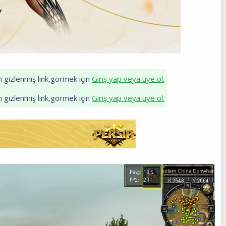
in gizlenmiş link,görmek için
Giriş yap veya üye ol.
in gizlenmiş link,görmek için
Giriş yap veya üye ol.