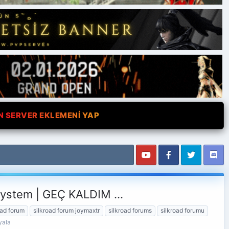
N SERVER EKLEMENİ YAP
ystem | GEÇ KALDIM ...
oad forum
silkroad forum joymaxtr
silkroad forums
silkroad forumu
yala