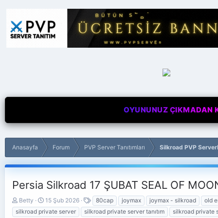
OYUNUNUZ ÇIKMADAN Kİ
Anasayfa
Forum
PVP Server Tanıtımları
Silkroad PVP Server
Persia Silkroad 17 ŞUBAT SEAL OF MOON 
K
B
E
Betty
15 Şub 2026
80cap
joymax
joymax - silkroad
old 
o
a
t
silkroad private server
silkroad private server tanıtım
silkroad private 
n
ş
i