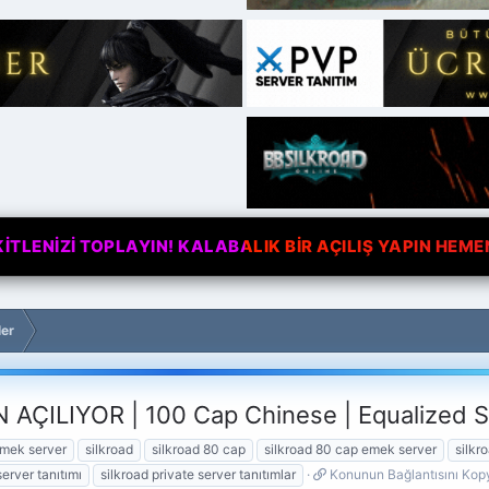
TLENİZİ TOPLAYIN! KALABALIK BİR AÇILIŞ YAPIN HEME
ler
AÇILIYOR | 100 Cap Chinese | Equalized S
emek server
silkroad
silkroad 80 cap
silkroad 80 cap emek server
silkr
K
server tanıtımı
silkroad private server tanıtımlar
Konunun Bağlantısını Kop