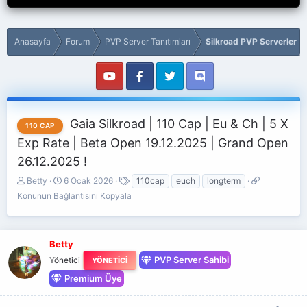
Anasayfa
Forum
PVP Server Tanıtımları
Silkroad PVP Serverler
Gaia Silkroad | 110 Cap | Eu & Ch | 5 X
110 CAP
Exp Rate | Beta Open 19.12.2025 | Grand Open
26.12.2025 !
K
B
E
K
Betty
6 Ocak 2026
110cap
euch
longterm
o
a
t
o
Konunun Bağlantısını Kopyala
n
ş
i
n
b
l
k
u
u
a
e
n
y
n
t
u
Betty
u
g
l
n
PVP Server Sahibi
Yönetici
YÖNETICI
b
ı
e
B
a
ç
Premium Üye
r
a
ş
t
ğ
l
a
l