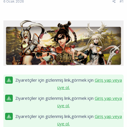
6 Ocak 2026
#1
a
r
a
t
i
n
a
h
t
n
i
ı
s
ı
n
ı
K
o
p
y
a
l
a
Ziyaretçiler için gizlenmiş link,görmek için
Giriş yap veya
üye ol.
Ziyaretçiler için gizlenmiş link,görmek için
Giriş yap veya
üye ol.
Ziyaretçiler için gizlenmiş link,görmek için
Giriş yap veya
üye ol.