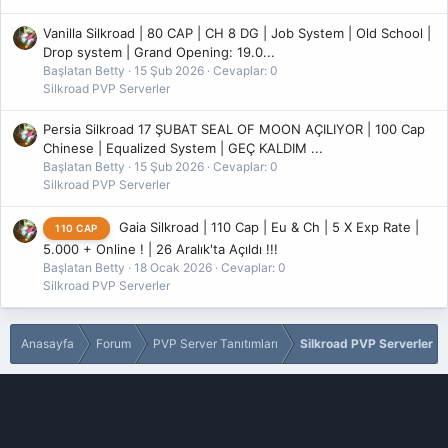
Vanilla Silkroad | 80 CAP | CH 8 DG | Job System | Old School |
Drop system | Grand Opening: 19.0...
Başlatan Betty
15 Şub 2026
Cevaplar: 0
Silkroad PVP Serverler
Persia Silkroad 17 ŞUBAT SEAL OF MOON AÇILIYOR | 100 Cap
Chinese | Equalized System | GEÇ KALDIM ...
Başlatan Betty
15 Şub 2026
Cevaplar: 0
Silkroad PVP Serverler
Gaia Silkroad | 110 Cap | Eu & Ch | 5 X Exp Rate |
110 CAP
5.000 + Online ! | 26 Aralık'ta Açıldı !!!
Başlatan Betty
18 Ocak 2026
Cevaplar: 0
Silkroad PVP Serverler
Anasayfa
Forum
PVP Server Tanıtımları
Silkroad PVP Serverler