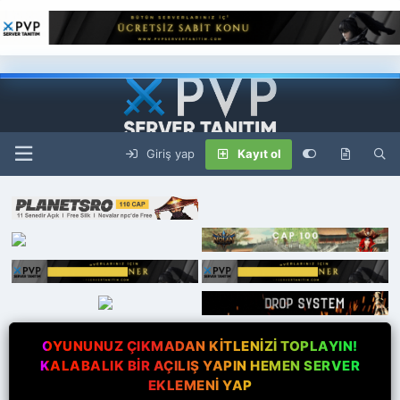
Giriş yap
Kayıt ol
OYUNUNUZ ÇIKMADAN KİTLENİZİ TOPLAYIN!
KALABALIK BİR AÇILIŞ YAPIN HEMEN SERVER
EKLEMENİ YAP