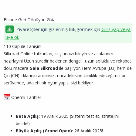
Efsane Geri Dönüyor: Gaia
Ziyaretçiler için gizlenmiş link,görmek için
Giriş yap veya
üye ol.
110 Cap ile Tanışın!
Silkroad Online tutkunları, kılıçlarınızı bileyin ve asalarınızı
hazırlayın! Uzun süredir beklenen dengeli, uzun soluklu ve rekabet
dolu macera
Gaia Silkroad
ile başlıyor. Hem Avrupa (EU) hem de
Çin (CH) ırklarının amansız mücadelesine tanıklık edeceğimiz bu
serüvende, adaletli bir oyun yapısı sizi bekliyor.
Önemli Tarihler
Beta Açılış:
19 Aralık 2025 (Sistemi test et, stratejini
belirle!)
Büyük Açılış (Grand Open):
26 Aralık 2025!