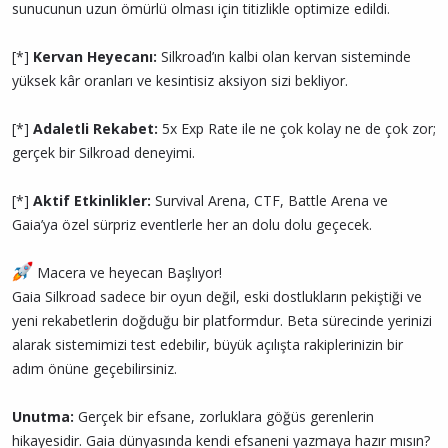
sunucunun uzun ömürlü olması için titizlikle optimize edildi.
[*]
Kervan Heyecanı:
Silkroad’ın kalbi olan kervan sisteminde
yüksek kâr oranları ve kesintisiz aksiyon sizi bekliyor.
[*]
Adaletli Rekabet:
5x Exp Rate ile ne çok kolay ne de çok zor;
gerçek bir Silkroad deneyimi.
[*]
Aktif Etkinlikler:
Survival Arena, CTF, Battle Arena ve
Gaia’ya özel sürpriz eventlerle her an dolu dolu geçecek.
Macera ve heyecan Başlıyor!
Gaia Silkroad sadece bir oyun değil, eski dostlukların pekiştiği ve
yeni rekabetlerin doğduğu bir platformdur. Beta sürecinde yerinizi
alarak sistemimizi test edebilir, büyük açılışta rakiplerinizin bir
adım önüne geçebilirsiniz.
Unutma:
Gerçek bir efsane, zorluklara göğüs gerenlerin
hikayesidir. Gaia dünyasında kendi efsaneni yazmaya hazır mısın?