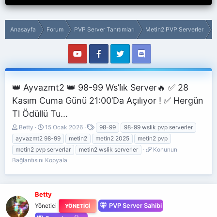
Anasayfa
Forum
PVP Server Tanıtımları
Metin2 PVP Serverler
👑 Ayvazmt2 👑 98-99 Ws’li̇k Server🔥 ✅ 28
Kasım Cuma Günü 21:00’Da Açılıyor ! ✅ Hergün
Tl Ödüllü Tu...
K
B
E
Betty
15 Ocak 2026
98-99
98-99 wslik pvp serverler
o
a
t
ayvazmt2 98-99
metin2
metin2 2025
metin2 pvp
n
ş
i
K
metin2 pvp serverlar
metin2 wslik serverler
Konunun
b
l
k
o
Bağlantısını Kopyala
u
a
e
n
y
n
t
u
u
g
l
n
b
ı
e
u
Betty
a
ç
r
n
ş
t
PVP Server Sahibi
Yönetici
YÖNETICI
B
l
a