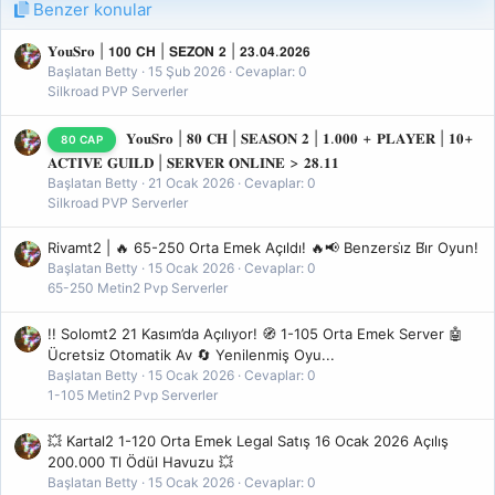
Benzer konular
𝐘𝐨𝐮𝐒𝐫𝐨 | 𝟭𝟬𝟬 𝗖𝗛 | 𝗦𝗘𝗭𝗢𝗡 𝟮 | 𝟮𝟯.𝟬𝟰.𝟮𝟬𝟮𝟲
Başlatan Betty
15 Şub 2026
Cevaplar: 0
Silkroad PVP Serverler
𝐘𝐨𝐮𝐒𝐫𝐨 | 𝟖𝟎 𝐂𝐇 | 𝐒𝐄𝐀𝐒𝐎𝐍 𝟐 | 𝟏.𝟎𝟎𝟎 + 𝐏𝐋𝐀𝐘𝐄𝐑 | 𝟏𝟎+
80 CAP
𝐀𝐂𝐓𝐈𝐕𝐄 𝐆𝐔𝐈𝐋𝐃 | 𝐒𝐄𝐑𝐕𝐄𝐑 𝐎𝐍𝐋𝐈𝐍𝐄 > 𝟐𝟖.𝟏𝟏
Başlatan Betty
21 Ocak 2026
Cevaplar: 0
Silkroad PVP Serverler
Rivamt2 | 🔥 65-250 Orta Emek Açıldı! 🔥📢 Benzersi̇z Bi̇r Oyun!
Başlatan Betty
15 Ocak 2026
Cevaplar: 0
65-250 Metin2 Pvp Serverler
!! Solomt2 21 Kasım’da Açılıyor! 🧭 1-105 Orta Emek Server 🤖
Ücretsiz Otomatik Av 🔄 Yenilenmiş Oyu...
Başlatan Betty
15 Ocak 2026
Cevaplar: 0
1-105 Metin2 Pvp Serverler
💥 Kartal2 1-120 Orta Emek Legal Satış 16 Ocak 2026 Açılış
200.000 Tl Ödül Havuzu 💥
Başlatan Betty
15 Ocak 2026
Cevaplar: 0