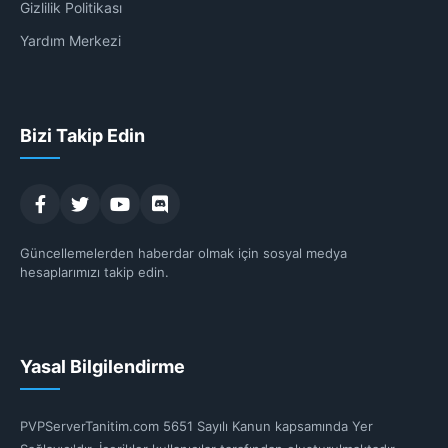
Gizlilik Politikası
Yardım Merkezi
Bizi Takip Edin
Güncellemelerden haberdar olmak için sosyal medya
hesaplarımızı takip edin.
Yasal Bilgilendirme
PVPServerTanitim.com 5651 Sayılı Kanun kapsamında Yer