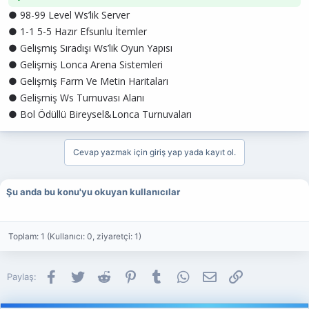
● 98-99 Level Ws’lik Server
● 1-1 5-5 Hazır Efsunlu İtemler
● Gelişmiş Sıradışı Ws’lik Oyun Yapısı
● Gelişmiş Lonca Arena Sistemleri
● Gelişmiş Farm Ve Metin Haritaları
● Gelişmiş Ws Turnuvası Alanı
● Bol Ödüllü Bireysel&Lonca Turnuvaları
Cevap yazmak için giriş yap yada kayıt ol.
Şu anda bu konu'yu okuyan kullanıcılar
Toplam: 1 (Kullanıcı: 0, ziyaretçi: 1)
Facebook
Twitter
Reddit
Pinterest
Tumblr
WhatsApp
E-posta
Link
Paylaş: