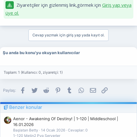
Ziyaretçiler için gizlenmiş link,görmek için
Giriş yap veya
üye ol.
Cevap yazmak için giriş yap yada kayıt ol.
Şu anda bu konu'yu okuyan kullanıcılar
Toplam: 1 (Kullanıcı: 0, ziyaretçi: 1)
Facebook
Twitter
Reddit
Pinterest
Tumblr
WhatsApp
E-posta
Link
Paylaş:
Benzer konular
Aenor - Awakening Of Destiny! | 1-120 | Middleschool |
16.01.2026
Başlatan Betty
14 Ocak 2026
Cevaplar: 0
1-120 Metin2 Pvp Serverler