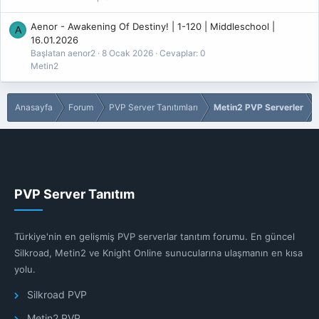
Aenor - Awakening Of Destiny! | 1-120 | Middleschool |
A
16.01.2026
Başlatan aenor2
8 Ocak 2026
Cevaplar: 0
Metin2
Anasayfa
Forum
PVP Server Tanıtımları
Metin2 PVP Serverler
PVP Server Tanıtım
Türkiye'nin en gelişmiş PVP serverlar tanıtım forumu. En güncel
Silkroad, Metin2 ve Knight Online sunucularına ulaşmanın en kısa
yolu.
Silkroad PVP
Metin2 PVP