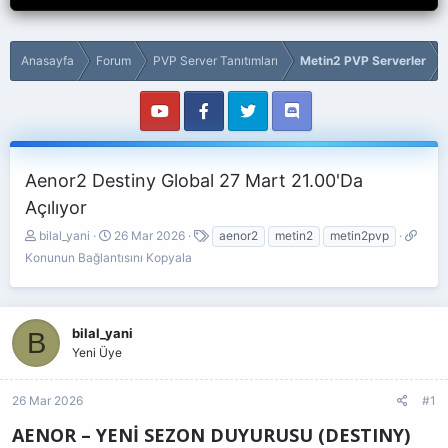
Anasayfa
Forum
PVP Server Tanıtımları
Metin2 PVP Serverler
Aenor2 Destiny Global 27 Mart 21.00'Da
Açılıyor
K
B
E
K
bilal_yani
26 Mar 2026
aenor2
metin2
metin2pvp
o
a
t
o
Konunun Bağlantısını Kopyala
n
ş
i
n
b
l
k
u
u
a
e
n
y
n
t
u
bilal_yani
B
u
g
l
n
Yeni Üye
b
ı
e
B
a
ç
r
a
ş
t
ğ
26 Mar 2026
#1
l
a
l
AENOR – YENİ SEZON DUYURUSU (DESTINY)
a
r
a