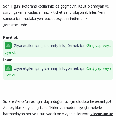
t
i
n
a
h
t
Son 1 gün. Referans kodlarınızı es geçmeyin. Kayıt olamayan ve
n
i
ı
sorun çeken arkadaşlarımız ⁠・ticket-send oluşturabilirler. Yeni
s
sunucu için mutlaka yeni pack dosyasını indirmeniz
ı
n
gerekmektedir.
ı
K
Kayıt ol:
o
p
Ziyaretçiler için gizlenmiş link,görmek için
Giriş yap veya
y
üye ol.
a
l
İndir:
a
Ziyaretçiler için gizlenmiş link,görmek için
Giriş yap veya
üye ol.
Sizlere Aenor'un açılışını duyurduğumuz için oldukça heyecanlıyız!
Aenor, klasik oynanışı taze fikirler ve modern geliştirmelerle
harmanlayan net ve uzun vadeli bir vizyonla ilerliyor.
Vizyonumuz