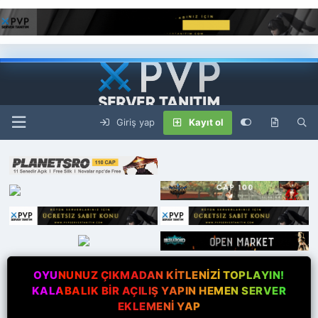
Giriş yap
Kayıt ol
OYUNUNUZ ÇIKMADAN KİTLENİZİ TOPLAYIN!
KALABALIK BİR AÇILIŞ YAPIN HEMEN SERVER
EKLEMENİ YAP