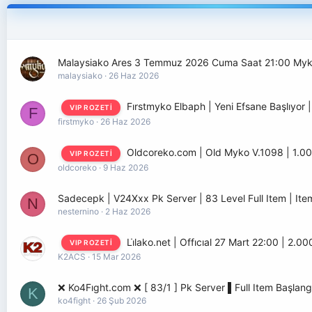
Malaysiako Ares 3 Temmuz 2026 Cuma Saat 21:00 Myk
malaysiako
26 Haz 2026
Fırstmyko Elbaph | Yeni Efsane Başlıyor |
VIP ROZETI
F
firstmyko
26 Haz 2026
Oldcoreko.com | Old Myko V.1098 | 1.00
VIP ROZETI
O
oldcoreko
9 Haz 2026
Sadecepk | V24Xxx Pk Server | 83 Level Full Item | Item
N
nesternino
2 Haz 2026
Li̇lako.net | Offıcıal 27 Mart 22:00 | 2.
VIP ROZETI
K2ACS
15 Mar 2026
❌ Ko4Fıght.com ❌ [ 83/1 ] Pk Server ▌Full Item Başlang
K
ko4fight
26 Şub 2026