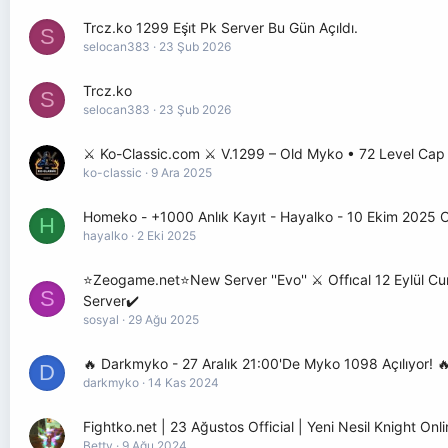
Trcz.ko 1299 Eşi̇t Pk Server Bu Gün Açıldı.
S
selocan383
23 Şub 2026
Trcz.ko
S
selocan383
23 Şub 2026
⚔️ Ko-Classic.com ⚔️ V.1299 – Old Myko • 72 Level Cap
ko-classic
9 Ara 2025
Homeko - +1000 Anlık Kayıt - Hayalko - 10 Ekim 2025 Offi
H
hayalko
2 Eki 2025
⭐Zeogame.net⭐New Server ''Evo'' ⚔️ Offi̇cal 12 Eylül 
S
Server✔️
sosyal
29 Ağu 2025
🔥 Darkmyko - 27 Aralık 21:00'De Myko 1098 Açılıyor! 🔥
D
darkmyko
14 Kas 2024
Fightko.net | 23 Ağustos Official | Yeni Nesil Knight Onl
Betty
9 Ağu 2024