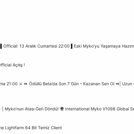
 ▌Official: 13 Aralık Cumartesi 22:00 ▌Eski Myko'yu Yaşamaya Hazırm
cial Açılış !
Cuma 21:00 ⚔️ ⏩ Ödüllü Beta’da Son 7 Gün – Kazanan Sen Ol ⏪| Uzun
 | Myko'nun Atası Geri̇ Döndü! 🌍 International Myko V1098 Global S
ine Lightfarm 64 Bit Temiz Client