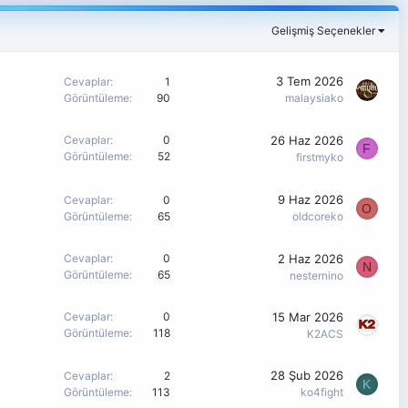
Gelişmiş Seçenekler
3 Tem 2026
Cevaplar
1
Görüntüleme
90
malaysiako
26 Haz 2026
Cevaplar
0
F
Görüntüleme
52
firstmyko
9 Haz 2026
Cevaplar
0
O
Görüntüleme
65
oldcoreko
2 Haz 2026
Cevaplar
0
N
Görüntüleme
65
nesternino
15 Mar 2026
Cevaplar
0
Görüntüleme
118
K2ACS
28 Şub 2026
Cevaplar
2
K
Görüntüleme
113
ko4fight