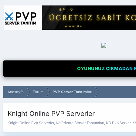
OYUNUNUZ ÇIKMADAN Kİ
Anasayfa
Forum
PVP Server Tanıtımları
Knight Online PVP Serverler
Knight Online Pvp Serverler, Ko Private Server Tanıtımları, KO Pvp Server, Kn