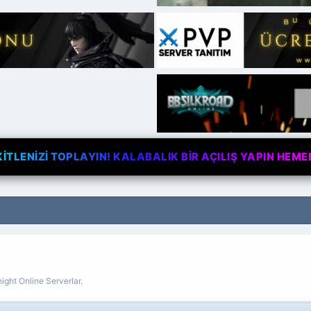
TLENİZİ TOPLAYIN! KALABALIK BİR AÇILIŞ YAPIN HEME
ight Online Serverlar.