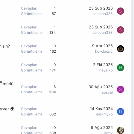
23 Şub 2026
Cevaplar
1
S
Görüntüleme
87
selocan383
23 Şub 2026
Cevaplar
1
S
Görüntüleme
134
selocan383
ısın?
9 Ara 2025
Cevaplar
0
Görüntüleme
162
ko-classic
2 Eki 2025
Cevaplar
0
H
Görüntüleme
174
hayalko
 Ömürlü
30 Ağu 2025
Cevaplar
3
S
Görüntüleme
306
sosyal
erver 🌍
14 Kas 2024
Cevaplar
1
D
Görüntüleme
602
darkmyko
9 Ağu 2024
Cevaplar
0
Görüntüleme
638
Betty